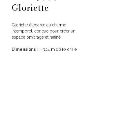
Gloriette
Gloriette élégante au charme
intemporel, conçue pour créer un
espace ombragé et raffiné.
Dimensions :
H 3,14 m x 210 cm ø
Liens utiles
Nos services
Accueil
Mariage
Location
Corporate
Mariage
Événement à thème
Corporate
Nos ateliers
Événements à thème
À propos
Atelier Menuiserie
Atelier Impression
Contact
Atelier Tapisserie Décorative Événementielle
Nous contacter
09.56.16.54.16
contact@lilysprod.com
7 Zone Artisanale du Moulin
04220 Corbières-en-Provence