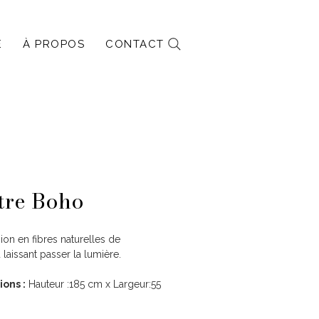
E
À PROPOS
CONTACT
tre Boho
on en fibres naturelles de
aissant passer la lumière.
ons :
Hauteur :185 cm x Largeur:55