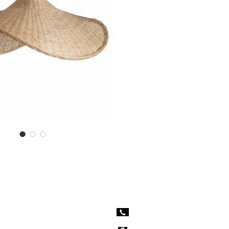
 services
Nous contacter
age
09.56.16.54.16
orate
contact@lilysprod.com
ement à thème
7 Zone Artisanale du Moulin