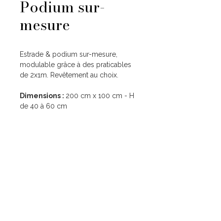
Podium sur-
mesure
Estrade & podium sur-mesure,
modulable grâce à des praticables
de 2x1m. Revêtement au choix.
Dimensions :
200 cm x 100 cm - H
de 40 à 60 cm
Liens utiles
Nos services
Accueil
Mariage
Location
Corporate
Mariage
Événement à thème
Corporate
Nos ateliers
Événements à thème
À propos
Atelier Menuiserie
Atelier Impression
Contact
Atelier Tapisserie Décorative Événementielle
Nous contacter