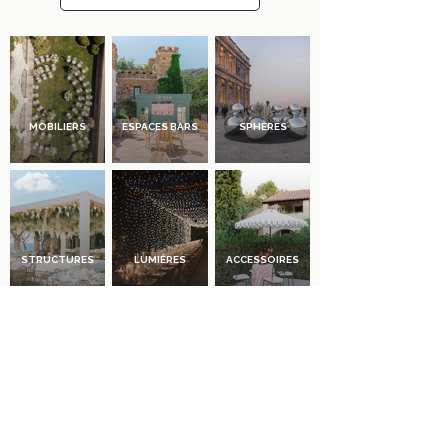
MOBILIERS
ESPACES BARS
SPHÈRES
STRUCTURES
LUMIÈRES
ACCESSOIRES
Ils nous font confiance