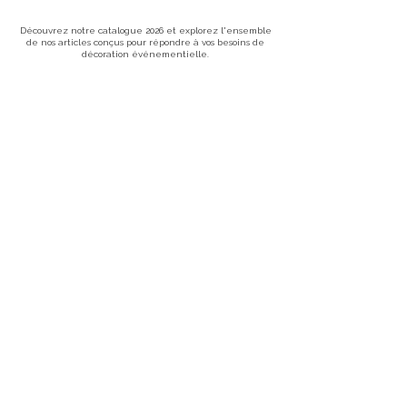
Découvrez notre catalogue 2026 et explorez l'ensemble
de nos articles conçus pour répondre à vos besoins de
décoration événementielle.
+ CATALOGUE 2026
Liens utiles
Nos services
Accueil
Mariage
Location
Corporate
Mariage
Événement à thème
Corporate
Nos ateliers
Événements à thème
À propos
Atelier Menuiserie
Atelier Impression
Contact
Atelier Tapisserie Décorative Événementielle
Nous contacter
09.56.16.54.16
contact@lilysprod.com
7 Zone Artisanale du Moulin
04220 Corbières-en-Provence
Demande de renseignements
Recrutement