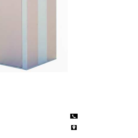
 services
Nous contacter
age
09.56.16.54.16
orate
contact@lilysprod.com
ement à thème
7 Zone Artisanale du Moulin
04220 Corbières-en-Provence
Demande de renseignements