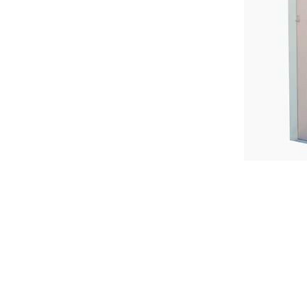
Liens utiles
Nos
Accueil
Mari
Location
Corp
Mariage
Évén
Corporate
Événements à thème