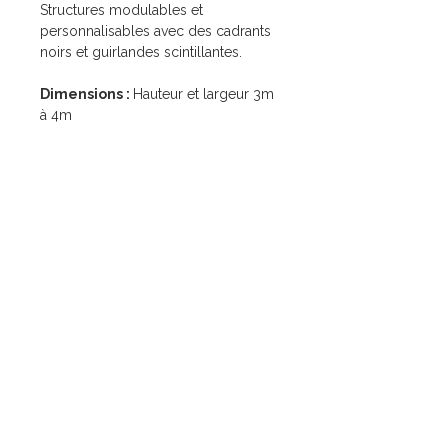
Structures modulables et
personnalisables avec des cadrants
noirs et guirlandes scintillantes.
Dimensions :
Hauteur et largeur 3m
à 4m
Liens utiles
Nos services
Accueil
Mariage
Location
Corporate
Mariage
Événement à thème
Corporate
Nos ateliers
Événements à thème
À propos
Atelier Menuiserie
Atelier Impression
Contact
Atelier Tapisserie Décorative Événementielle
Nous contacter
09.56.16.54.16
contact@lilysprod.com
7 Zone Artisanale du Moulin
04220 Corbières-en-Provence
Demande de renseignements
Recrutement